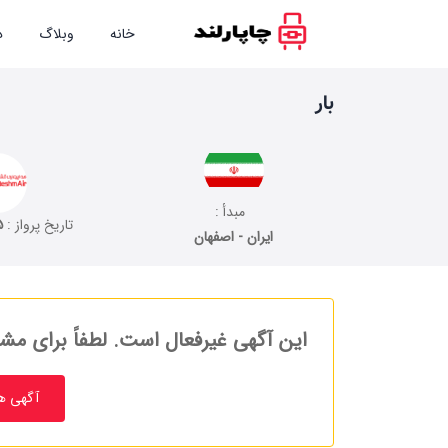
خانه
وبلاگ
د
بار
مبدأ :
تاریخ پرواز :
5
ایران - اصفهان
این آگهی غیرفعال است. لطفاً برای مشا
آگهی ه