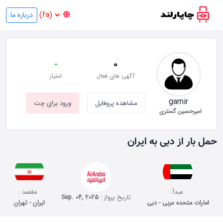
درباره ما
-
0
آگهی های فعال
امتیاز
gamir
مشاهده پروفایل
ورود برای چت
امیرحسین گستری
حمل بار از دبی به ایران
مبدأ :
مقصد :
تاریخ پرواز :
Sep. 04, 2025
امارات متحده عربی - دبی
ایران - تهران