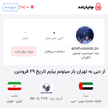
درباره ما
-
0
آگهی های فعال
امتیاز
amirh0ssein5.pv
مشاهده پروفایل
ورود برای چت
سید امیرحسین موسوی
انگورانی
از دبی به تهران بار میتونم بیارم تاریخ ۲۹ فرودین
مبدأ :
مقصد :
تاریخ پرواز :
Apr. 18, 2025
امارات متحده عربی - دبی
ایران - تهران