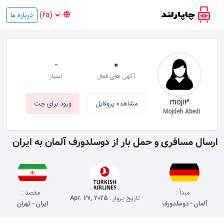
درباره ما
-
0
آگهی های فعال
امتیاز
moji3
مشاهده پروفایل
ورود برای چت
Mojdeh Abedi
ارسال مسافری و حمل بار از دوسلدورف آلمان به ایران
مبدأ :
مقصد :
تاریخ پرواز :
Apr. 27, 2025
آلمان - دوسلدورف
ایران - تهران