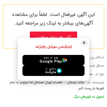
این آگهی غیرفعال است. لطفاً برای مشاهده
آگهی‌های بیشتر به لینک زیر مراجعه کنید.
آگهی های بیشتر مسافرین
×
اپلیکیشن موبایل چاپارلند
حداکثر وزن قابل حمل :
15.00 kg
GET IT ON
Google Play
حداقل قیمت به ازای هر کیلوگرم:
15 EUR
دانلود از
مایکت
نوع بار :
مدارک, پوشاک, دارو, لوازم الکترونیکی, دیگر, لوازم آرایشی
توضیحات بار :
سلام دوستان ... مقصدم تهران هستش اما میتونم به تمام
شهرها بار پست کنم .
تحویل به شهرهای دیگر