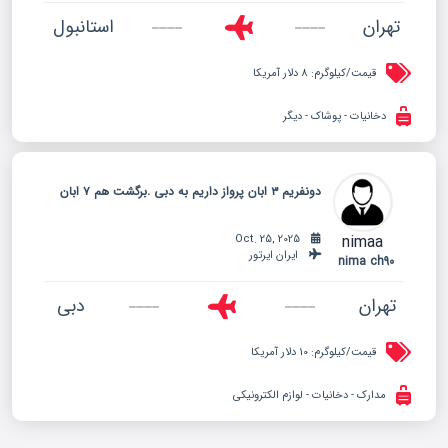
تهران
استانبول
قیمت/کیلوگرم:
8 دلار آمریکا
دخانیات - پوشاک - دیگر
دو‌نفریم ۳ ابان پرواز داریم به دبی .برگشت هم ۷ ابان
nimaa
Oct. 25, 2025
ایران ایرتور
nima ch90
تهران
دبی
قیمت/کیلوگرم:
10 دلار آمریکا
مدارک - دخانیات - لوازم الکترونیکی