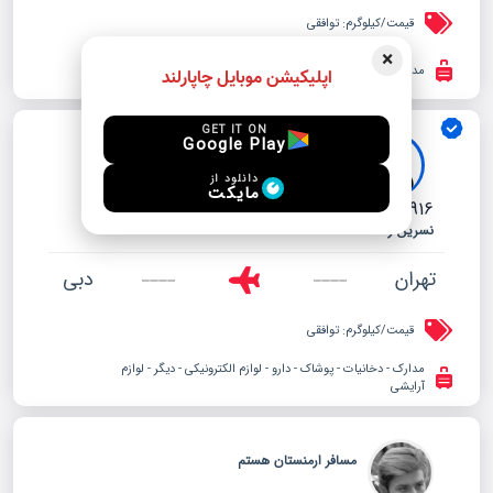
قیمت/کیلوگرم:
توافقی
×
مدارک - دخانیات - پوشاک - پت - دارو - لوازم الکترونیکی
اپلیکیشن موبایل چاپارلند
GET IT ON
Google Play
قبول بار بدون مشکل سی کیلو
دانلود از
مایکت
09121944916
Feb. 03, 2026
ایران ایرتور
نسرین زنگنه
تهران
دبی
قیمت/کیلوگرم:
توافقی
مدارک - دخانیات - پوشاک - دارو - لوازم الکترونیکی - دیگر - لوازم
آرایشی
مسافر ارمنستان هستم