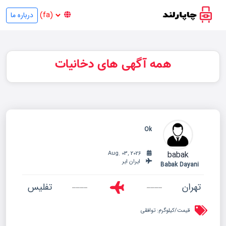
درباره ما
همه آگهی های دخانیات
Ok
babak
Aug. 03, 2026
ایران ایر
Babak Dayani
تهران
تفلیس
قیمت/کیلوگرم:
توافقی