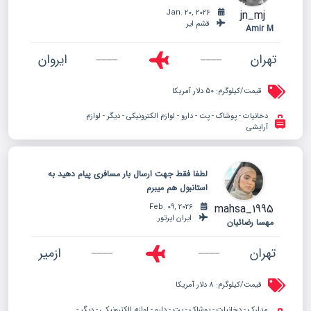
jn_mj
Jan. 20, 2026
قشم ایر
Amir M
تهران
ایروان
قیمت/کیلوگرم:
50 دلار آمریکا
دخانیات - پوشاک - پت - دارو - لوازم الکترونیکی - دیگر - لوازم
آرایشی
لطفا فقط جهت ارسال بار مسافری پیام دهید به
استانبول هم میبرم
mahsa_1995
Feb. 09, 2026
ایران ایرتور
مهسا رضائیان
تهران
ازمیر
قیمت/کیلوگرم:
8 دلار آمریکا
مدارک - دخانیات - پوشاک - پت - دارو - لوازم الکترونیکی - دیگر -