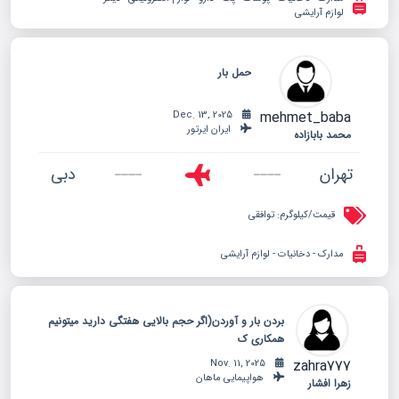
لوازم آرایشی
حمل بار
mehmet_baba
Dec. 13, 2025
ایران ایرتور
محمد بابازاده
تهران
دبی
قیمت/کیلوگرم:
توافقی
مدارک - دخانیات - لوازم آرایشی
بردن بار و آوردن(اگر حجم بالایی هفتگی دارید میتونیم
همکاری ک
zahra777
Nov. 11, 2025
هواپیمایی ماهان
زهرا افشار