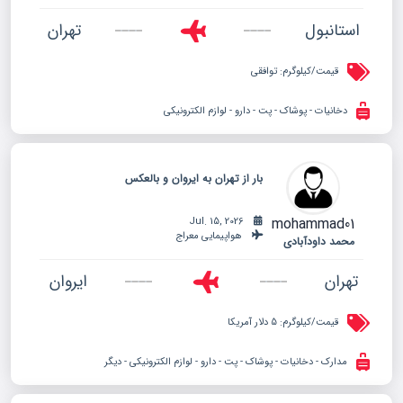
استانبول
تهران
قیمت/کیلوگرم:
توافقی
دخانیات - پوشاک - پت - دارو - لوازم الکترونیکی
بار از تهران به ایروان و بالعکس
mohammad01
Jul. 15, 2026
هواپیمایی معراج
محمد داودآبادی
تهران
ایروان
قیمت/کیلوگرم:
5 دلار آمریکا
مدارک - دخانیات - پوشاک - پت - دارو - لوازم الکترونیکی - دیگر